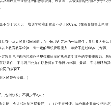
以及与设置专业相适应的教学设施、设备等，其设备的总价值不少于5万
。
金不少于30万元，培训学校注册资金不少于50万元（在验资报告上体现
须具有中华人民共和国国籍，在中国境内定居的公民担任，并具备大专以
年以上教育教学经验，有一定的组织管理能力，年龄不超过68岁（专职）
一定数量与培训内容和办学规模相适应的熟悉教学业务的专兼职教师。教
任职条件，不得聘用公办在职教师在工作日内兼职、兼课。不得招聘与其
合同的教职工。
由本区民管办提供。）
员（包括校长）不得少于3人；
有会计证（会计和出纳不得兼任）；（办学许可证、民办非企业单位登记证