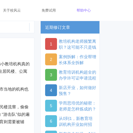
关于校风云
免费试用
帮助中心
近期修订文章
教培机构老师频繁离
1
职？这可能不只是钱
的事儿教培机构老师
案例拆解：作业帮增
频繁离职？这可能不
2
长体系全拆解
的小教培机构真的
只是钱的事儿
在居民楼、公寓
教育培训机构超全的
3
办学许可证申请流程
新店开业，如何做好
市当地的机构也
4
预售？
学而思培优的秘密：
5
民楼流窜，偷偷
老师是怎样炼成的？
“游击队”似的遍
从0到1，新教育培
6
育则需要被辅
训机构开业如何招
生？