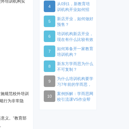
校外培训机构实
从0到1，新教育培
4
训机构开业如何招
生？
新店开业，如何做好
5
预售？
培训机构新店开业，
6
现在有什么比较有效
的开业方式？
如何筹备开一家教育
7
培训机构？
新东方学而思为什么
8
不可复制？
为什么培训机构要学
9
习7年前的学而思，
而不是2020年的好
措施规范校外培训
案例拆解：学而思网
未来？
10
校引流课VS作业帮
规行为非常隐
引流课
意义。”教育部
。