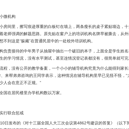
小微机构
小房间里，擦写痕迹厚重的白板钉在墙上，两条瘦长的桌子紧贴墙边，十
着老师强调的解题思路。原先贴在窗户上的培训机构名牌早被撕去，从外
想不到这是“躲藏”在普通民居中的一处校外培训机构。
构负责接待的中年男子从抽屉中抽出一个破旧的本子，上面全是学生姓名
生的学习情况，没有水平测试，甚至连情况登记表都没有，很简单就可完
流程，没有公开的教学备案，一个小小的辅导机构究竟为什么能得到家长
学、来帮弟弟咨询的王同学表示，这种情况在辅导机构里早已见怪不怪，“
少人会在意正不正规。”
全国在居民楼里办学机构数以万家。
实行联合惩戒
月10日发布的《对十三届全国人大三次会议第4862号建议的答复》（以下