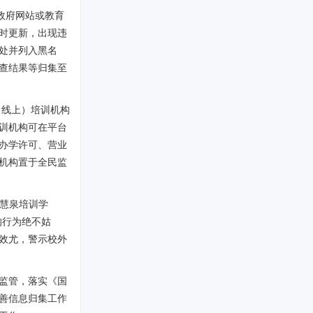
政府网站或教育
时更新，出现违
处并列入黑名
查结果等归集至
、线上）培训机构
训机构可在平台
办学许可、营业
机构置于全民监
“慧泉培训学
的行为绝不姑
效尤，警示校外
监管，落实《国
善信息归集工作