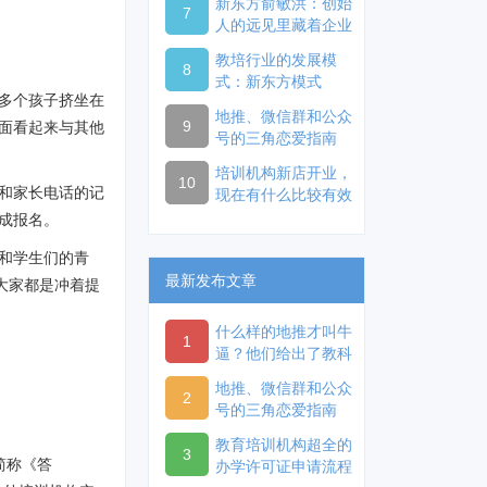
新东方俞敏洪：创始
7
人的远见里藏着企业
的未来
教培行业的发展模
8
式：新东方模式
多个孩子挤坐在
地推、微信群和公众
9
面看起来与其他
号的三角恋爱指南
培训机构新店开业，
10
和家长电话的记
现在有什么比较有效
的开业方式？
成报名。
和学生们的青
最新发布文章
大家都是冲着提
什么样的地推才叫牛
1
逼？他们给出了教科
书般的示范
地推、微信群和公众
2
号的三角恋爱指南
教育培训机构超全的
3
简称《答
办学许可证申请流程