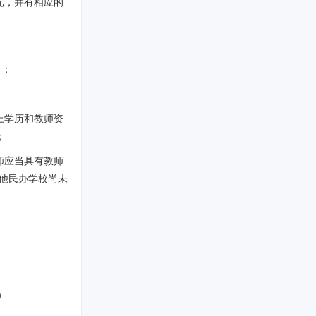
元，并有相应的
）；
上学历和教师资
；
师应当具有教师
他民办学校尚未
）