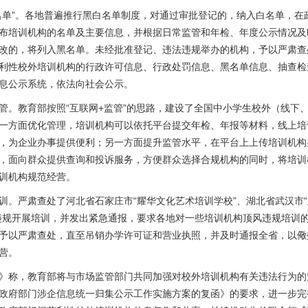
名单”。各地普遍推行黑白名单制度，对通过审批登记的，纳入白名单，在
布培训机构的名单及主要信息，并根据日常监管和年检、年度公示情况及
改的，将列入黑名单。未经批准登记、违法违规举办的机构，予以严肃查
利性校外培训机构的行政许可信息、行政处罚信息、黑名单信息、抽查检
息公示系统，依法向社会公示。
管。教育部按照“互联网+监管”的思路，建设了全国中小学生校外（线下
一方面优化管理，培训机构可以依托平台提交年检、年报等材料，线上培
，为企业办事提供便利；另一方面提升监管水平，在平台上上传培训机构
，面向群众提供查询和投诉服务，方便群众选择合规机构的同时，将培训
训机构规范经营。
训。严肃查处了河北省石家庄市“耀华文化艺术培训学校”、湖北省武汉市
违规开展培训，并发出紧急通报，要求各地对一些培训机构顶风违规培训
予以严肃查处，直至吊销办学许可证和营业执照，并及时通报全省，以儆
营。
》称，教育部将与市场监管部门共同加强对校外培训机构有关违法行为的
政府部门涉企信息统一归集公示工作实施方案的复函》的要求，进一步完