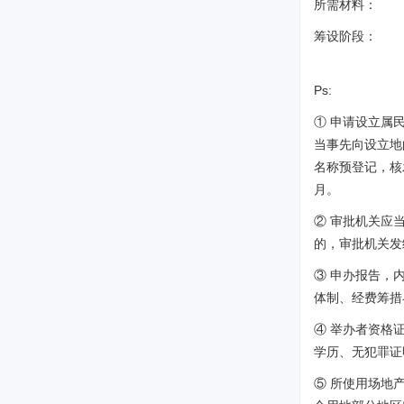
所需材料：
筹设阶段：
Ps:
① 申请设立属
当事先向设立地
名称预登记，核
月。
② 审批机关应
的，审批机关发
③ 申办报告，
体制、经费筹措
④ 举办者资格
学历、无犯罪证
⑤ 所使用场地