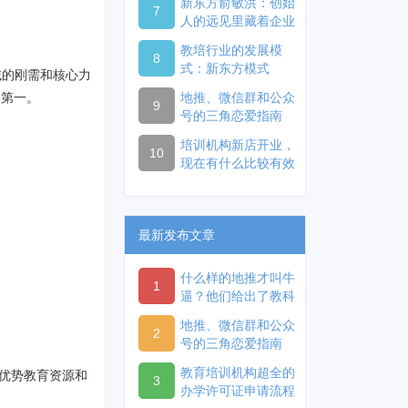
新东方俞敏洪：创始
7
人的远见里藏着企业
的未来
教培行业的发展模
8
式：新东方模式
域的刚需和核心力
名第一。
地推、微信群和公众
9
号的三角恋爱指南
培训机构新店开业，
10
现在有什么比较有效
的开业方式？
最新发布文章
什么样的地推才叫牛
1
逼？他们给出了教科
书般的示范
地推、微信群和公众
2
号的三角恋爱指南
教育培训机构超全的
优势教育资源和
3
办学许可证申请流程