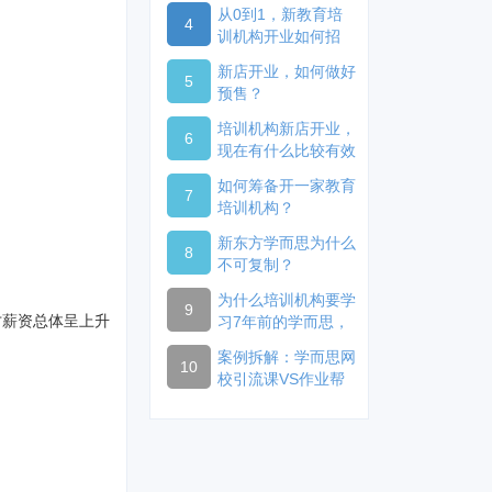
从0到1，新教育培
4
训机构开业如何招
生？
新店开业，如何做好
5
预售？
培训机构新店开业，
6
现在有什么比较有效
的开业方式？
如何筹备开一家教育
7
培训机构？
新东方学而思为什么
8
不可复制？
为什么培训机构要学
9
才薪资总体呈上升
习7年前的学而思，
而不是2020年的好
案例拆解：学而思网
未来？
10
校引流课VS作业帮
引流课