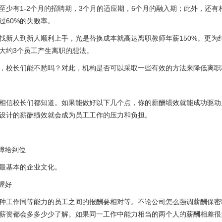
至少有1-2个月的招聘期，3个月的适应期，6个月的融入期；此外，还有
过60%的失败率。
找新人到新人顺利上手，光是替换成本就高达离职教师年薪150%。更为
大约3个员工产生离职的想法。
，校长们能不愁吗？对此，机构是否可以采取一些有效的方法来降低离职
相信校长们都知道。如果能做好以下几个点，你的薪酬绩效就能成功驱动
设计的薪酬绩效就会成为员工工作的压力和负担。
保障给到位
最基本的企业文化。
握好
种工作同等能力的员工之间的报酬要相对等。不论公司怎么强调薪酬保密
薪资都会多多少少了解。如果同一工作中能力相当的两个人的薪酬相差很