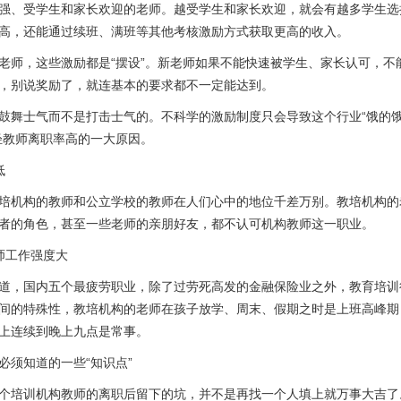
强、受学生和家长欢迎的老师。越受学生和家长欢迎，就会有越多学生选
高，还能通过续班、满班等其他考核激励方式获取更高的收入。
老师，这些激励都是“摆设”。新老师如果不能快速被学生、家长认可，不
，别说奖励了，就连基本的要求都不一定能达到。
鼓舞士气而不是打击士气的。不科学的激励制度只会导致这个行业“饿的
轻教师离职率高的一大原因。
低
培机构的教师和公立学校的教师在人们心中的地位千差万别。教培机构的
者的角色，甚至一些老师的亲朋好友，都不认可机构教师这一职业。
师工作强度大
道，国内五个最疲劳职业，除了过劳死高发的金融保险业之外，教育培训
间的特殊性，教培机构的老师在孩子放学、周末、假期之时是上班高峰期
上连续到晚上九点是常事。
必须知道的一些“知识点”
个培训机构教师的离职后留下的坑，并不是再找一个人填上就万事大吉了