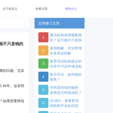
关于校风云
免费试用
帮助中心
近期修订文章
教培机构老师频繁离
1
职？这可能不只是钱
能不只是钱的
的事儿教培机构老师
案例拆解：作业帮增
频繁离职？这可能不
2
长体系全拆解
只是钱的事儿
教育培训机构超全的
3
办学许可证申请流程
离职问题。尤其
新店开业，如何做好
4
预售？
.46年。这表明
学而思培优的秘密：
5
老师是怎样炼成的？
从0到1，新教育培
？如果想要降低
6
训机构开业如何招
生？